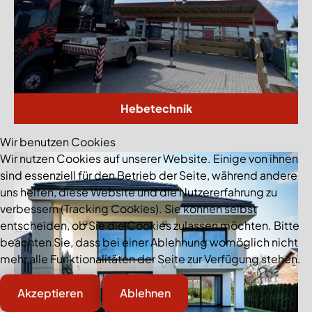
Hebetechnik
Wir benutzen Cookies
Wir nutzen Cookies auf unserer Website. Einige von ihnen
sind essenziell für den Betrieb der Seite, während andere
uns helfen, diese Website und die Nutzererfahrung zu
verbessern (Tracking Cookies). Sie können selbst
entscheiden, ob Sie die Cookies zulassen möchten. Bitte
beachten Sie, dass bei einer Ablehnung womöglich nicht
mehr alle Funktionalitäten der Seite zur Verfügung stehen.
Akzeptieren
Ablehnen